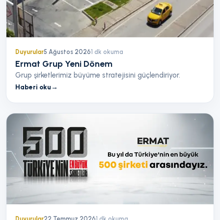
Duyurular
5 Ağustos 2026
1
dk okuma
Ermat Grup Yeni Dönem
Grup şirketlerimiz büyüme stratejisini güçlendiriyor.
Haberi oku
→
Duyurular
22 Temmuz 2026
1
dk okuma