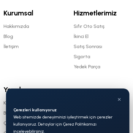
Kurumsal
Hizmetlerimiz
Hakkımızda
Sıfır Oto Satış
Blog
İkinci El
İletişim
Satış Sonrası
Sigorta
Yedek Parça
Yasal
×
KVKK
Çerezleri kullanıyoruz
Bilgi Toplumu Hizmetleri
Web sitemizde deneyiminizi iyileştirmek için çerezler
Çerez Politikası
kullanıyoruz. Detaylar için Çerez Politikamızı
inceleyebilirsiniz.