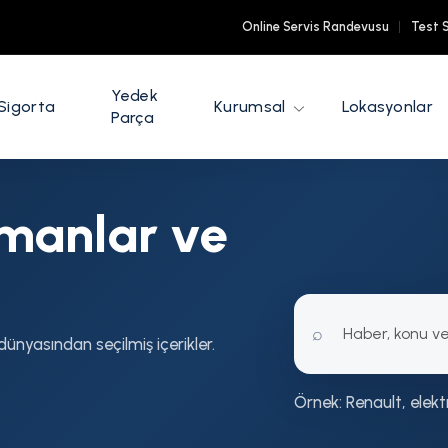
Online Servis Randevusu
Test 
Yedek
Sigorta
Kurumsal
Lokasyonlar
Parça
smanlar ve
⌕
ünyasından seçilmiş içerikler.
Örnek: Renault, elekt