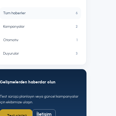
Tüm haberler
6
Kampanyalar
2
Otomotiv
1
Duyurular
3
Gelişmelerden haberdar olun
Test sürüşü planlayın veya güncel kampanyalar
için ekibimize ulaşın.
İletişim
Test sürüşü