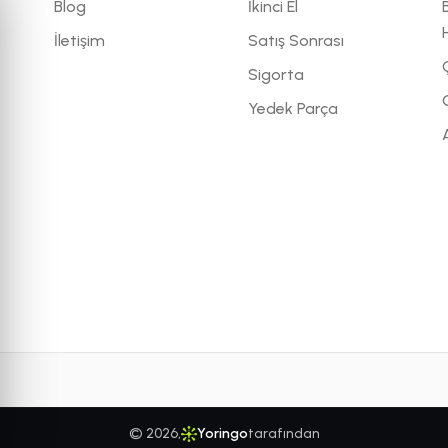
Blog
İkinci El
İletişim
Satış Sonrası
Sigorta
G
Yedek Parça
©
2026
,
Yoringo
tarafından