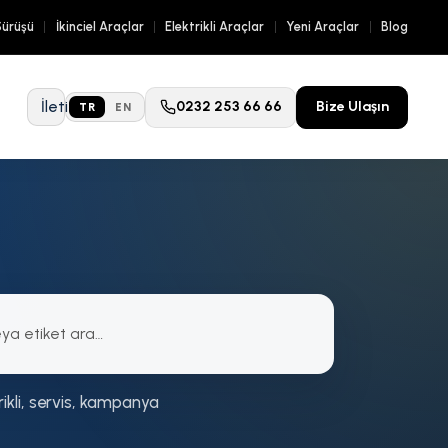
Sürüşü
İkinciel Araçlar
Elektrikli Araçlar
Yeni Araçlar
Blog
İletişim
0232 253 66 66
Bize Ulaşın
TR
EN
rikli, servis, kampanya