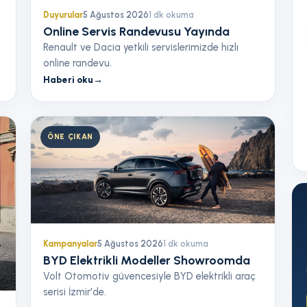
Duyurular
5 Ağustos 2026
1
dk okuma
Online Servis Randevusu Yayında
Renault ve Dacia yetkili servislerimizde hızlı
online randevu.
Haberi oku
→
ÖNE ÇIKAN
Kampanyalar
5 Ağustos 2026
1
dk okuma
BYD Elektrikli Modeller Showroomda
Volt Otomotiv güvencesiyle BYD elektrikli araç
serisi İzmir'de.