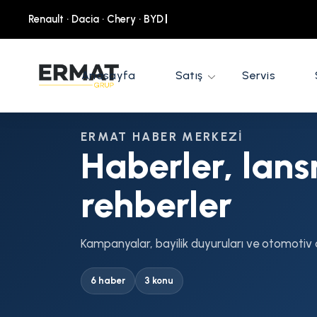
Renault · Dac
Anasayfa
Satış
Servis
ERMAT HABER MERKEZI
Haberler, lan
rehberler
Kampanyalar, bayilik duyuruları ve otomotiv d
6 haber
3
konu