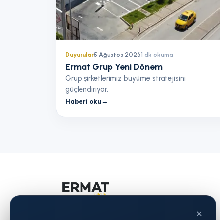
Duyurular
5 Ağustos 2026
1
dk okuma
Ermat Grup Yeni Dönem
Grup şirketlerimiz büyüme stratejisini
güçlendiriyor.
Haberi oku
→
×
Ermat Grup — 1989'dan bu yana Renault,