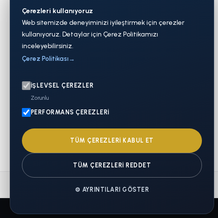
Dacia, Chery ve BYD yetkili bayiliği. İzmir
Çerezleri kullanıyoruz
merkezli otomotiv grubu.
Web sitemizde deneyiminizi iyileştirmek için çerezler
kullanıyoruz. Detaylar için Çerez Politikamızı
inceleyebilirsiniz.
Çerez Politikası
→
İŞLEVSEL ÇEREZLER
Zorunlu
İletişim
PERFORMANS ÇEREZLERI
0232 253 66 66
iletisim@ermat.com.tr
TÜM ÇEREZLERI KABUL ET
TÜM ÇEREZLERI REDDET
© Ermat Grup. Tüm hakları saklıdır.
⚙
AYRINTILARI GÖSTER