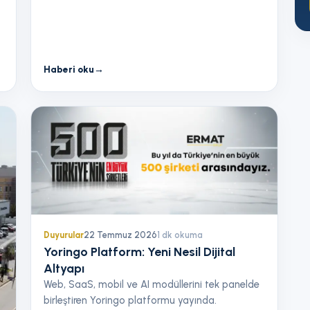
Haberi oku
→
Duyurular
22 Temmuz 2026
1
dk okuma
Yoringo Platform: Yeni Nesil Dijital
Altyapı
Web, SaaS, mobil ve AI modüllerini tek panelde
birleştiren Yoringo platformu yayında.