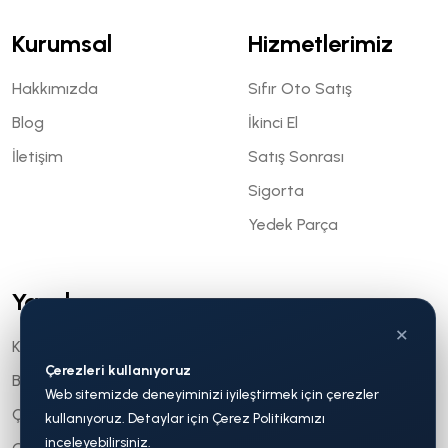
Kurumsal
Hizmetlerimiz
Hakkımızda
Sıfır Oto Satış
Blog
İkinci El
İletişim
Satış Sonrası
Sigorta
Yedek Parça
Yasal
×
KVKK
Çerezleri kullanıyoruz
Bilgi Toplumu Hizmetleri
Web sitemizde deneyiminizi iyileştirmek için çerezler
Çerez Politikası
kullanıyoruz. Detaylar için Çerez Politikamızı
inceleyebilirsiniz.